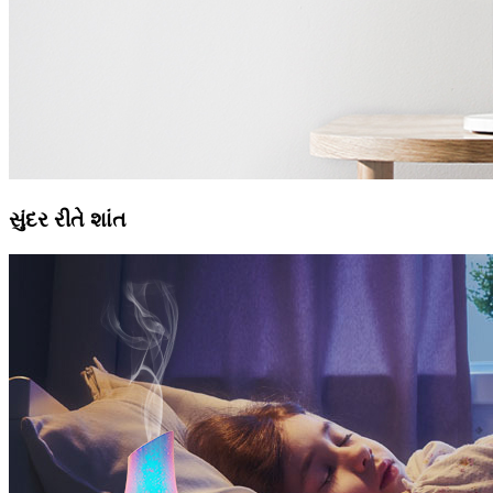
સુંદર રીતે શાંત