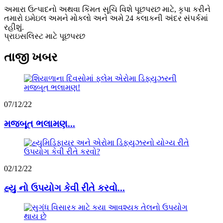
અમારા ઉત્પાદનો અથવા કિંમત સૂચિ વિશે પૂછપરછ માટે, કૃપા કરીને
તમારો ઇમેઇલ અમને મોકલો અને અમે 24 કલાકની અંદર સંપર્કમાં
રહીશું.
પ્રાઇસલિસ્ટ માટે પૂછપરછ
તાજી ખબર
07/12/22
મજબૂત ભલામણ...
02/12/22
હ્યુ નો ઉપયોગ કેવી રીતે કરવો...