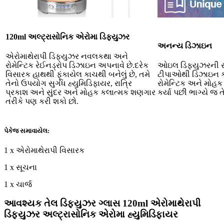
120ml અલ્ટ્રાસોનિક એરોમા ડિફ્યુઝર
અનન્ય ડિઝાઇન
એરોમાથેરાપી ડિફ્યુઝર નવલકથા અને
રોમેન્ટિક રેઈનડ્રોપ ડિઝાઇન અપનાવે છે.દરેક
ઓઇલ ડિફ્યુઝરની સપ
વિસારક હાથથી ફૂંકાયેલ કાચથી બનેલું છે, તમે
ટીપાઓથી ડિઝાઇન કર
તેનો ઉપયોગ સુગંધ હ્યુમિડિફાયર, રાત્રિ
રોમેન્ટિક અને મો
પ્રકાશ અને સુંદર અને મોહક કલાત્મક શણગાર
કર્યા પછી ભાગ્યે જ તે
તરીકે પણ કરી શકો છો.
પેકેજ સમાવાયેલ:
1 x એરોમાથેરાપી વિસારક
1 x સૂચના
1 x ચાર્જ
આવશ્યક તેલ ડિફ્યુઝર ગ્લાસ 120ml એરોમાથેરાપી
ડિફ્યુઝર અલ્ટ્રાસોનિક એરોમા હ્યુમિડિફાયર