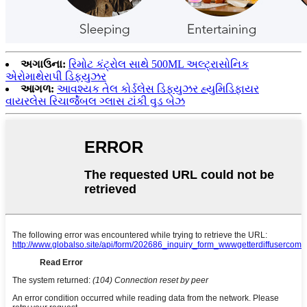
અગાઉના:
રિમોટ કંટ્રોલ સાથે 500ML અલ્ટ્રાસોનિક
એરોમાથેરાપી ડિફ્યુઝર
આગળ:
આવશ્યક તેલ કોર્ડલેસ ડિફ્યુઝર હ્યુમિડિફાયર
વાયરલેસ રિચાર્જેબલ ગ્લાસ ટાંકી વુડ બેઝ