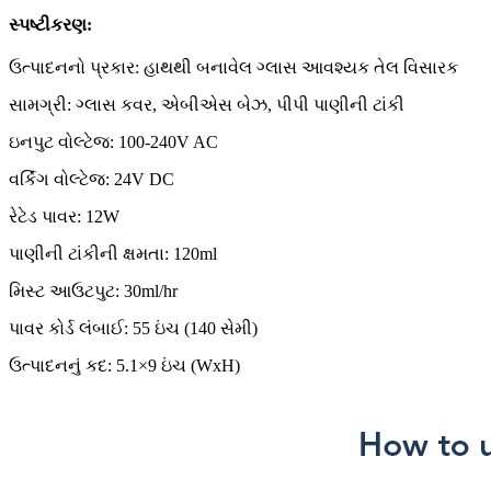
સ્પષ્ટીકરણ:
ઉત્પાદનનો પ્રકાર: હાથથી બનાવેલ ગ્લાસ આવશ્યક તેલ વિસારક
સામગ્રી: ગ્લાસ કવર, એબીએસ બેઝ, પીપી પાણીની ટાંકી
ઇનપુટ વોલ્ટેજ: 100-240V AC
વર્કિંગ વોલ્ટેજ: 24V DC
રેટેડ પાવર: 12W
પાણીની ટાંકીની ક્ષમતા: 120ml
મિસ્ટ આઉટપુટ: 30ml/hr
પાવર કોર્ડ લંબાઈ: 55 ઇંચ (140 સેમી)
ઉત્પાદનનું કદ: 5.1×9 ઇંચ (WxH)