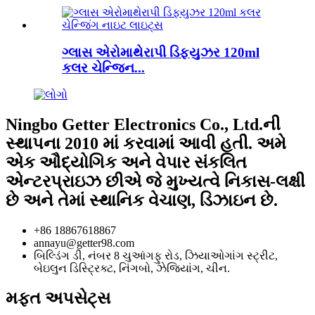
ગ્લાસ એરોમાથેરાપી ડિફ્યુઝર 120ml
કલર ચેન્જિન...
Ningbo Getter Electronics Co., Ltd.ની
સ્થાપના 2010 માં કરવામાં આવી હતી. અમે
એક ઔદ્યોગિક અને વેપાર સંકલિત
એન્ટરપ્રાઇઝ છીએ જે મુખ્યત્વે નિકાસ-લક્ષી
છે અને તેમાં સ્થાનિક વેચાણ, ડિઝાઇન છે.
+86 18867618867
annayu@getter98.com
બિલ્ડિંગ ડી, નંબર 8 ચુઆંગફુ રોડ, ઝિયાઓગાંગ સ્ટ્રીટ,
બેઇલુન ડિસ્ટ્રિક્ટ, નિંગબો, ઝેજિયાંગ, ચીન.
મફત અપસેટ્સ