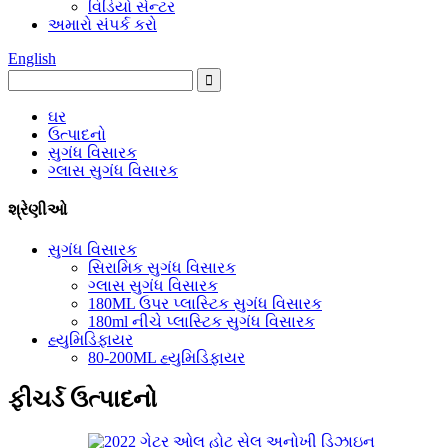
વિડિયો સેન્ટર
અમારો સંપર્ક કરો
English
ઘર
ઉત્પાદનો
સુગંધ વિસારક
ગ્લાસ સુગંધ વિસારક
શ્રેણીઓ
સુગંધ વિસારક
સિરામિક સુગંધ વિસારક
ગ્લાસ સુગંધ વિસારક
180ML ઉપર પ્લાસ્ટિક સુગંધ વિસારક
180ml નીચે પ્લાસ્ટિક સુગંધ વિસારક
હ્યુમિડિફાયર
80-200ML હ્યુમિડિફાયર
ફીચર્ડ ઉત્પાદનો