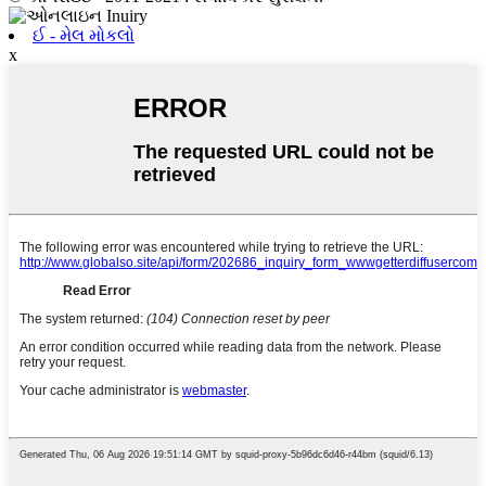
ઈ - મેલ મોકલો
x