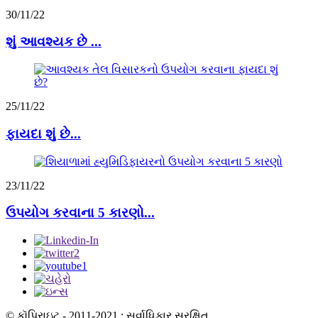
30/11/22
શું આવશ્યક છે ...
25/11/22
ફાયદા શું છે...
23/11/22
ઉપયોગ કરવાના 5 કારણો...
© કૉપિરાઇટ - 2011-2021 : સર્વાધિકાર સુરક્ષિત.