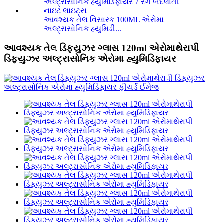
આવશ્યક તેલ વિસારક 100ML એરોમા
અલ્ટ્રાસોનિક હ્યુમિડી...
આવશ્યક તેલ ડિફ્યુઝર ગ્લાસ 120ml એરોમાથેરાપી
ડિફ્યુઝર અલ્ટ્રાસોનિક એરોમા હ્યુમિડિફાયર