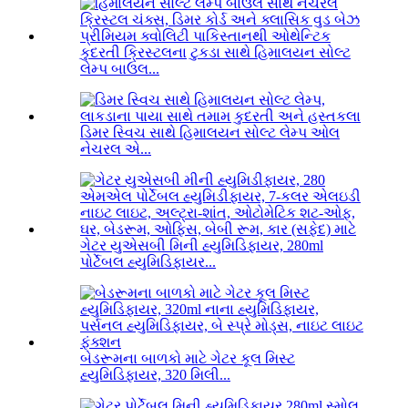
કુદરતી ક્રિસ્ટલના ટુકડા સાથે હિમાલયન સોલ્ટ
લેમ્પ બાઉલ...
ડિમર સ્વિચ સાથે હિમાલયન સોલ્ટ લેમ્પ ઓલ
નેચરલ એ...
ગેટર યુએસબી મિની હ્યુમિડિફાયર, 280ml
પોર્ટેબલ હ્યુમિડિફાયર...
બેડરૂમના બાળકો માટે ગેટર કૂલ મિસ્ટ
હ્યુમિડિફાયર, 320 મિલી...