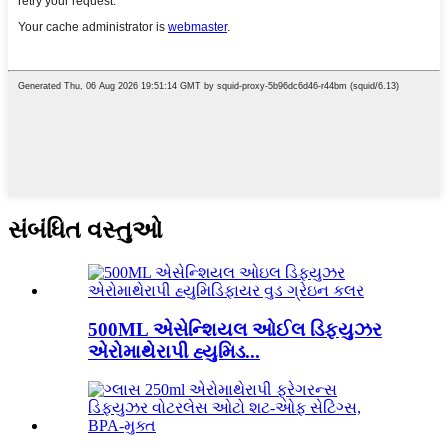
સંબંધિત વસ્તુઓ
500ML એસેન્શિયલ ઓઈલ ડિફ્યુઝર
એરોમાથેરાપી હ્યુમિડ...