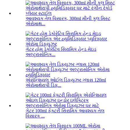
આવશ્યક તેલ વિસારક, 300ml મીની કૂલ મિસ્ટ
એરોમાથ...
ગેટર હોમ ડેકોરેટિવ સિરામિક હેન્ડ મેઇડ
અલ્ટ્રાસોનિક...
એસેન્શિયલ ઓઈલ ડિફ્યુઝર ગ્લાસ 120ml
એરોમાથેરાપી ડિફ...
ગેટર 100ml ફેક્ટરી સિરામિક આવશ્યક તેલ
વિસારક ...