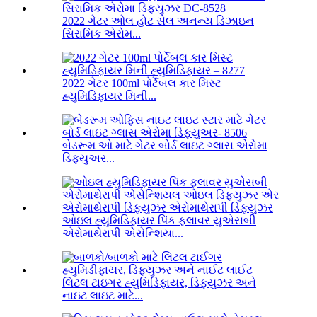
2022 ગેટર ઓલ હોટ સેલ અનન્ય ડિઝાઇન
સિરામિક એરોમ...
2022 ગેટર 100ml પોર્ટેબલ કાર મિસ્ટ
હ્યુમિડિફાયર મિની...
બેડરૂમ ઓ માટે ગેટર બોર્ડ લાઇટ ગ્લાસ એરોમા
ડિફ્યુઅર...
ઓઇલ હ્યુમિડિફાયર પિંક ફ્લાવર યુએસબી
એરોમાથેરાપી એસેન્શિયા...
લિટલ ટાઇગર હ્યુમિડિફાયર, ડિફ્યુઝર અને
નાઇટ લાઇટ માટે...