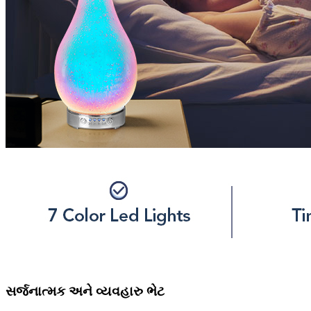
સર્જનાત્મક અને વ્યવહારુ ભેટ