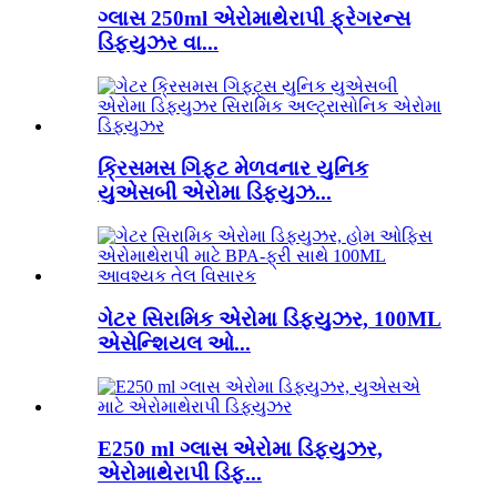
ગ્લાસ 250ml એરોમાથેરાપી ફ્રેગરન્સ
ડિફ્યુઝર વા...
ક્રિસમસ ગિફ્ટ મેળવનાર યુનિક
યુએસબી એરોમા ડિફ્યુઝ...
ગેટર સિરામિક એરોમા ડિફ્યુઝર, 100ML
એસેન્શિયલ ઓ...
E250 ml ગ્લાસ એરોમા ડિફ્યુઝર,
એરોમાથેરાપી ડિફ...