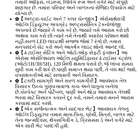
તમારી ઓફિસ, બેડરૂમ, લિવિંગ રૂમ અને વગેરે માટે સંપૂર્ણ
શણગાર છે. તમારા પરિવાર અને બાળકના રોજિંદા ઉપયોગ માટે
યોગ્ય છે.
✿【અલ્ટ્રા-કાઈટ અને 7 કલર ચેન્જીંગ】એરોમાથેરાપી
ઓઈલ ડિફ્યુઝર અપગ્રેડ અલ્ટ્રાસોનિક ટેકનોલોજી
અપનાવે છે.જ્યારે તે કામ કરે છે, જ્યારે તમે આરામ કરો છો
અથવા કામ કરો છો ત્યારે તમે તેનાથી ક્યારેય પરેશાન થશો
નહીં.સરળ LED લાઇટથી સજ્જ જેમાં 7 રંગો છે, તમારા
મનપસંદને સેટ કરો અને આકર્ષક લાઇટ શોનો આનંદ લો.
✿【4 ટાઈમર સેટિંગ અને ઓટો-ઓફ સેફ્ટી ફંક્શન】આ
એરોમા એસેન્શિયલ ઓઈલ હ્યુમિડિફાયર 4 ટાઈમર કંટ્રોલ
(ઓટો/1H/3H/5H), 120 મિલી ક્ષમતા ધરાવે છે, જે લાંબા સમય
સુધી કામ કરી શકે છે.પાણી સમાપ્ત થયા પછી, તે બંધ થઈ જશે,
વપરાશકર્તાઓ માટે સલામતી અને વિસારક.
✿【ટકાઉ સામગ્રી અને સરળ કામગીરી】આવશ્યક તેલ
વિસારક ઉચ્ચ ગુણવત્તાવાળા કાચ અને ધાતુના બનેલા
છે.કોમ્પેક્ટ અને પોર્ટેબલ, પાણી અને થોડા આવશ્યક તેલથી
ભરવા માટે વિસારક કવરને દૂર કરો, તમને તમારા મનને આરામ
કરવામાં મદદ કરશે.
✿【એક સર્જનાત્મક અને યાદગાર ભેટ】આવશ્યક તેલનું
ઓઈલ ડિફ્યુઝર તમારા માતા-પિતા, પ્રેમી, મિત્રો, બાળક માટે
તેના જન્મદિવસ, થેંક્સગિવીંગ ડે, ક્રિસમસ ડે અને વગેરે માટે
એક સારી ભેટ પસંદગી હશે.