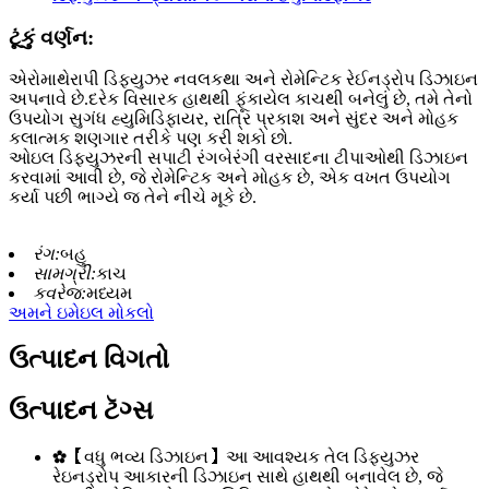
ટૂંકું વર્ણન:
એરોમાથેરાપી ડિફ્યુઝર નવલકથા અને રોમેન્ટિક રેઈનડ્રોપ ડિઝાઇન
અપનાવે છે.દરેક વિસારક હાથથી ફૂંકાયેલ કાચથી બનેલું છે, તમે તેનો
ઉપયોગ સુગંધ હ્યુમિડિફાયર, રાત્રિ પ્રકાશ અને સુંદર અને મોહક
કલાત્મક શણગાર તરીકે પણ કરી શકો છો.
ઓઇલ ડિફ્યુઝરની સપાટી રંગબેરંગી વરસાદના ટીપાઓથી ડિઝાઇન
કરવામાં આવી છે, જે રોમેન્ટિક અને મોહક છે, એક વખત ઉપયોગ
કર્યા પછી ભાગ્યે જ તેને નીચે મૂકે છે.
રંગ:
બહુ
સામગ્રી:
કાચ
કવરેજ:
મધ્યમ
અમને ઇમેઇલ મોકલો
ઉત્પાદન વિગતો
ઉત્પાદન ટૅગ્સ
✿【વધુ ભવ્ય ડિઝાઇન】આ આવશ્યક તેલ ડિફ્યુઝર
રેઇનડ્રોપ આકારની ડિઝાઇન સાથે હાથથી બનાવેલ છે, જે