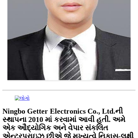
Ningbo Getter Electronics Co., Ltd.ની
સ્થાપના 2010 માં કરવામાં આવી હતી. અમે
એક ઔદ્યોગિક અને વેપાર સંકલિત
એન્ટરપ્રાઇઝ છીએ જે મુખ્યત્વે નિકાસ-લક્ષી