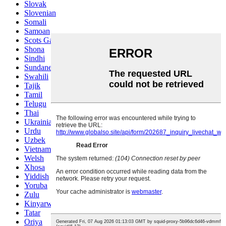
Slovak
Slovenian
Somali
Samoan
Scots Gaelic
Shona
Sindhi
Sundanese
Swahili
Tajik
Tamil
Telugu
Thai
Ukrainian
Urdu
Uzbek
Vietnamese
Welsh
Xhosa
Yiddish
Yoruba
Zulu
Kinyarwanda
Tatar
Oriya