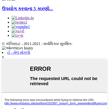
ઉપયોગ કરવાના 5 કારણો...
© કૉપિરાઇટ - 2011-2021 : સર્વાધિકાર સુરક્ષિત.
ઈ - મેલ મોકલો
x