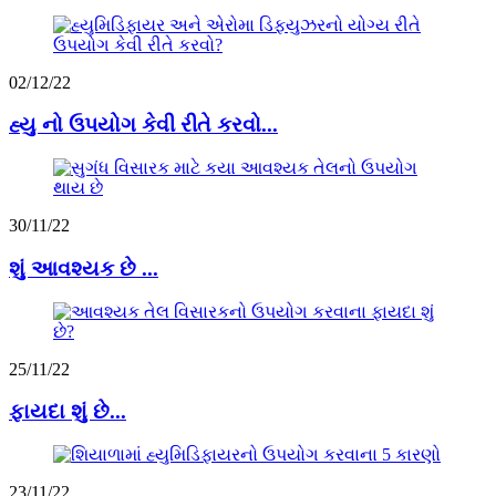
02/12/22
હ્યુ નો ઉપયોગ કેવી રીતે કરવો...
30/11/22
શું આવશ્યક છે ...
25/11/22
ફાયદા શું છે...
23/11/22