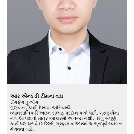
આર એન્ડ ડી ટીમના વડા
રોંગફેંગ હુઆંગ
ગુણવત્તા, કાર્ય, દેખાવ: અનિવાર્ય.
વ્યાવસાયિક ડિઝાઇન સલાહ પ્રદાન કર્યા પછી, ગ્રાહકોના
નવા ઉત્પાદનો માત્ર આકારમાં અનન્ય નથી, પરંતુ સંપૂર્ણ
કાર્ય પણ ધરાવે છે.છેલ્લે, ગ્રાહક બજારમાં અભૂતપૂર્વ સ્વાગત
મેળવવા માટે.