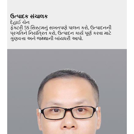
ઉત્પાદક સંચાલક
દેહાઈ ચેન
ફેક્ટરી 5S સિસ્ટમનું સખતપણે પાલન કરો, ઉત્પાદનની
પ્રગતિને નિયંત્રિત કરો, ઉત્પાદન કાર્ય પૂર્ણ કરવા માટે
ગુણવત્તા અને જથ્થાની બાંયધરી આપો.