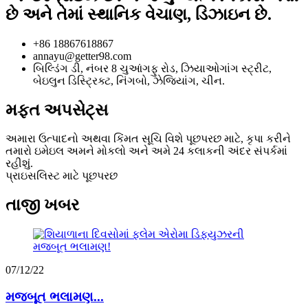
છે અને તેમાં સ્થાનિક વેચાણ, ડિઝાઇન છે.
+86 18867618867
annayu@getter98.com
બિલ્ડિંગ ડી, નંબર 8 ચુઆંગફુ રોડ, ઝિયાઓગાંગ સ્ટ્રીટ,
બેઇલુન ડિસ્ટ્રિક્ટ, નિંગબો, ઝેજિયાંગ, ચીન.
મફત અપસેટ્સ
અમારા ઉત્પાદનો અથવા કિંમત સૂચિ વિશે પૂછપરછ માટે, કૃપા કરીને
તમારો ઇમેઇલ અમને મોકલો અને અમે 24 કલાકની અંદર સંપર્કમાં
રહીશું.
પ્રાઇસલિસ્ટ માટે પૂછપરછ
તાજી ખબર
07/12/22
મજબૂત ભલામણ...