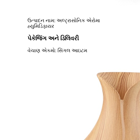
ઉત્પાદન નામ: અલ્ટ્રાસોનિક એરોમા
હ્યુમિડિફાયર
પેકેજિંગ અને ડિલિવરી
વેચાણ એકમો: સિંગલ આઇટમ