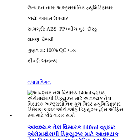
ઉત્પાદન નામ: અલ્ટ્રાસોનિક હ્યુમિડિફાયર
કાર્ય: આરામ ઉપચાર
સામગ્રી: ABS+PP+બીચ વુડ+દોરડું
લક્ષણ: વૈભવી
ગુણવત્તા: 100% QC પાસ
કીવર્ડ: અનન્ય
તપાસ
વિગત
આવશ્યક તેલ વિસારક 140ml વ્હાઇટ
એરોમાથેરાપી ડિફ્યુઝર માટે આવશ્યક