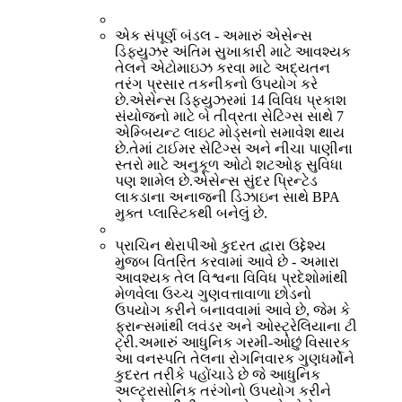
એક સંપૂર્ણ બંડલ - અમારું એસેન્સ
ડિફ્યુઝર અંતિમ સુખાકારી માટે આવશ્યક
તેલને એટોમાઇઝ કરવા માટે અદ્યતન
તરંગ પ્રસાર તકનીકનો ઉપયોગ કરે
છે.એસેન્સ ડિફ્યુઝરમાં 14 વિવિધ પ્રકાશ
સંયોજનો માટે બે તીવ્રતા સેટિંગ્સ સાથે 7
એમ્બિયન્ટ લાઇટ મોડ્સનો સમાવેશ થાય
છે.તેમાં ટાઈમર સેટિંગ્સ અને નીચા પાણીના
સ્તરો માટે અનુકૂળ ઓટો શટઓફ સુવિધા
પણ શામેલ છે.એસેન્સ સુંદર પ્રિન્ટેડ
લાકડાના અનાજની ડિઝાઇન સાથે BPA
મુક્ત પ્લાસ્ટિકથી બનેલું છે.
પ્રાચિન થેરાપીઓ કુદરત દ્વારા ઉદ્દેશ્ય
મુજબ વિતરિત કરવામાં આવે છે - અમારા
આવશ્યક તેલ વિશ્વના વિવિધ પ્રદેશોમાંથી
મેળવેલા ઉચ્ચ ગુણવત્તાવાળા છોડનો
ઉપયોગ કરીને બનાવવામાં આવે છે, જેમ કે
ફ્રાન્સમાંથી લવંડર અને ઓસ્ટ્રેલિયાના ટી
ટ્રી.અમારું આધુનિક ગરમી-ઓછું વિસારક
આ વનસ્પતિ તેલના રોગનિવારક ગુણધર્મોને
કુદરત તરીકે પહોંચાડે છે જે આધુનિક
અલ્ટ્રાસોનિક તરંગોનો ઉપયોગ કરીને