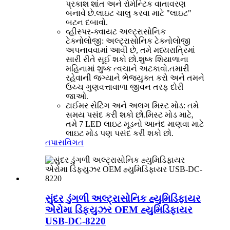
પ્રકાશ શાંત અને રોમેન્ટિક વાતાવરણ
બનાવે છે.લાઇટ ચાલુ કરવા માટે "લાઇટ"
બટન દબાવો.
વ્હીસ્પર-ક્વાયટ અલ્ટ્રાસોનિક
ટેક્નોલોજી: અલ્ટ્રાસોનિક ટેક્નોલોજી
અપનાવવામાં આવી છે, તમે મધ્યરાત્રિમાં
સારી રીતે સૂઈ શકો છો.શુષ્ક શિયાળાના
મહિનામાં શુષ્ક ત્વચાને અટકાવો.તમારી
રહેવાની જગ્યાને ભેજયુક્ત કરો અને તમને
ઉચ્ચ ગુણવત્તાવાળા જીવન તરફ દોરી
જાઓ.
ટાઈમર સેટિંગ અને અલગ મિસ્ટ મોડ: તમે
સમય પસંદ કરી શકો છો.મિસ્ટ મોડ માટે,
તમે 7 LED લાઇટ મૂડનો આનંદ માણવા માટે
લાઇટ મોડ પણ પસંદ કરી શકો છો.
તપાસ
વિગત
સુંદર ડુંગળી અલ્ટ્રાસોનિક હ્યુમિડિફાયર
એરોમા ડિફ્યુઝર OEM હ્યુમિડિફાયર
USB-DC-8220