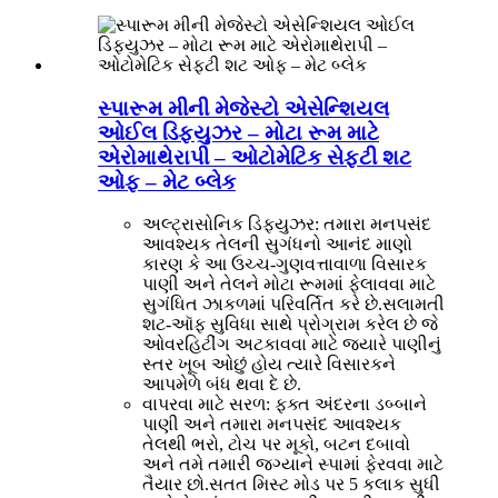
સ્પારૂમ મીની મેજેસ્ટો એસેન્શિયલ
ઓઈલ ડિફ્યુઝર – મોટા રૂમ માટે
એરોમાથેરાપી – ઓટોમેટિક સેફ્ટી શટ
ઓફ – મેટ બ્લેક
અલ્ટ્રાસોનિક ડિફ્યુઝર: તમારા મનપસંદ
આવશ્યક તેલની સુગંધનો આનંદ માણો
કારણ કે આ ઉચ્ચ-ગુણવત્તાવાળા વિસારક
પાણી અને તેલને મોટા રૂમમાં ફેલાવવા માટે
સુગંધિત ઝાકળમાં પરિવર્તિત કરે છે.સલામતી
શટ-ઑફ સુવિધા સાથે પ્રોગ્રામ કરેલ છે જે
ઓવરહિટીંગ અટકાવવા માટે જ્યારે પાણીનું
સ્તર ખૂબ ઓછું હોય ત્યારે વિસારકને
આપમેળે બંધ થવા દે છે.
વાપરવા માટે સરળ: ફક્ત અંદરના ડબ્બાને
પાણી અને તમારા મનપસંદ આવશ્યક
તેલથી ભરો, ટોચ પર મૂકો, બટન દબાવો
અને તમે તમારી જગ્યાને સ્પામાં ફેરવવા માટે
તૈયાર છો.સતત મિસ્ટ મોડ પર 5 કલાક સુધી