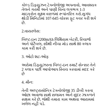
કોલ્ડ ડિફ્યુઝન ટેક્નોલોજી અપનાવો, આવશ્યક
તેલને ગરમી અને પાણી વિના લગભગ 1-3
માઇક્રોન સૂક્ષ્મ વરાળમાં રૂપાંતરિત કરો.સુગંધ
થોડી મિનિટોમાં 107-645 ચોરસ ફૂટ કવર કરી શકે
છે.
2.વાયરલેસ:
બિલ્ટ-ઇન 2200mAh લિથિયમ બેટરી, રિચાર્જ
અને પોર્ટેબલ, સૌથી નીચા મોડ સાથે 80 કલાક
કામ કરી શકે છે.
3. ઓટો શટ-ઓફ
અરોમા ડિફ્યુઝરના બિલ્ટ-ઇન સ્માર્ટ સેન્સર તેને
2 કલાક પછી આપોઆપ સ્વિચ કરવામાં મદદ કરે
છે
4. મૌન:
તેની અલ્ટ્રાસોનિક ટેક્નોલોજી 35 ડીબી કરતા
ઓછા અવાજ સાથે સલામત અને સુંદર ઝાકળને
સક્ષમ કરે છે, જેથી તમારા કામ અથવા આરામમાં
ખલેલ નહીં પડે.