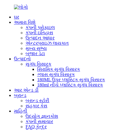
ઘર
અમારા વિશે
કંપની પ્રોફાઇલ
કંપની ઇતિહાસ
ઉત્પાદન આધાર
એન્ટરપ્રાઇઝ લાયકાત
મુખ્ય સભ્ય
બજાર ડેટા
ઉત્પાદનો
સુગંધ વિસારક
સિરામિક સુગંધ વિસારક
ગ્લાસ સુગંધ વિસારક
180ML ઉપર પ્લાસ્ટિક સુગંધ વિસારક
180ml નીચે પ્લાસ્ટિક સુગંધ વિસારક
આર એન્ડ ડી
બ્રાન્ડ
બ્રાન્ડ સ્ટોરી
સહકાર કેસ
માહિતી
ઉદ્યોગ જ્ઞાનકોશ
કંપની સમાચાર
FAQ કેન્દ્ર