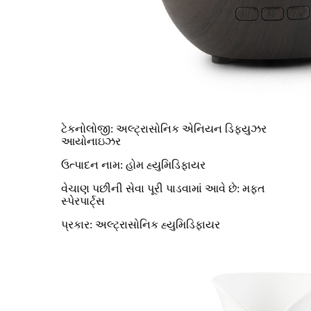
ટેકનોલોજી: અલ્ટ્રાસોનિક એનિયન ડિફ્યુઝર
આયોનાઇઝર
ઉત્પાદન નામ: હોમ હ્યુમિડિફાયર
વેચાણ પછીની સેવા પૂરી પાડવામાં આવે છે: મફત
સ્પેરપાર્ટ્સ
પ્રકાર: અલ્ટ્રાસોનિક હ્યુમિડિફાયર