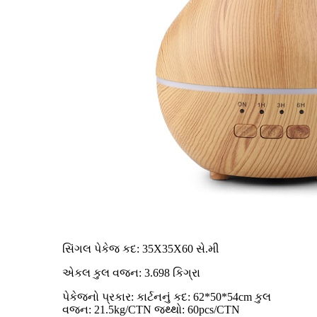
સિંગલ પેકેજ કદ: 35X35X60 સે.મી
એકલ કુલ વજન: 3.698 કિગ્રા
પેકેજનો પ્રકાર: કાર્ટનનું કદ: 62*50*54cm કુલ
વજન: 21.5kg/CTN જથ્થો: 60pcs/CTN