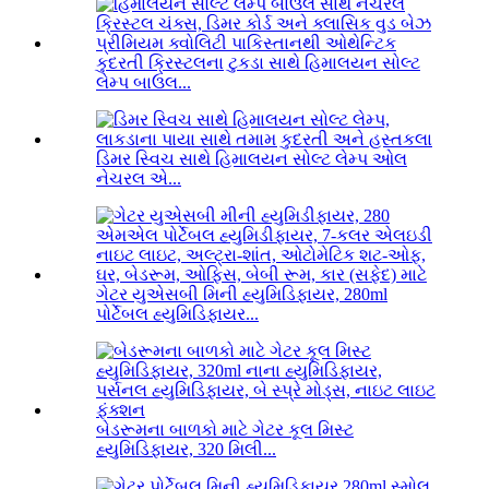
કુદરતી ક્રિસ્ટલના ટુકડા સાથે હિમાલયન સોલ્ટ
લેમ્પ બાઉલ...
ડિમર સ્વિચ સાથે હિમાલયન સોલ્ટ લેમ્પ ઓલ
નેચરલ એ...
ગેટર યુએસબી મિની હ્યુમિડિફાયર, 280ml
પોર્ટેબલ હ્યુમિડિફાયર...
બેડરૂમના બાળકો માટે ગેટર કૂલ મિસ્ટ
હ્યુમિડિફાયર, 320 મિલી...