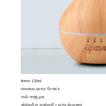
ક્ષમતા: 120ml
વ્યવસાય પ્રકાર: ઉત્પાદક
કાર્ય: તાજી હવા
એસેસરીઝ: યુએસબી + યુઝર મેન્યુઅલ