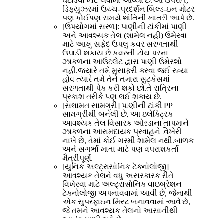
ઘટાડવા માટે લેવામાં આવ્યા છે.આ ઉપરાંત,
ડિફ્યુઝરમાં ઉચ્ચ-પ્રદર્શન બિલ્ડ-ઇન મોટર
પણ કોઈપણ સમયે શાંતિની ખાતરી આપે છે.
[ઉપયોગમાં સરળ]: પાણીની ટાંકીમાં પાણી
અને આવશ્યક તેલ (શામેલ નહીં) ઉમેરવા
માટે આખું સફેદ ઉપલું કવર સરળતાથી
ઉપાડી શકાય છે.કવરની ટોચ પરના
ઝાકળના આઉટલેટ દ્વારા પાણી ઉમેરશો
નહીં.જ્યારે તમે મુસાફરી કરવા જઈ રહ્યા
હોવ ત્યારે તમે તેને તમારા સુટકેસમાં
સરળતાથી પેક કરી શકો છો.તે રાત્રિના
પ્રકાશ તરીકે પણ લઈ શકાય છે.
[સલામત સામગ્રી] પાણીની ટાંકી PP
સામગ્રીથી બનેલી છે, આ ઇલેક્ટ્રિક
આવશ્યક તેલ વિસારક ઓરડાના તાપમાને
ઝાકળના આરામદાયક પ્રવાહને વિખેરી
નાખે છે, તેમાં કોઈ ગરમી શામેલ નથી.બાળક
અને સગર્ભા માતા માટે પણ વપરાશકર્તા
મૈત્રીપૂર્ણ.
[યુનિક અલ્ટ્રાસોનિક ટેક્નોલોજી]
આવશ્યક તેલને વધુ અસરકારક રીતે
વિખેરવા માટે અલ્ટ્રાસોનિક વાઇબ્રેશન
ટેક્નોલોજી અપનાવવામાં આવી છે, જેનાથી
એક સુપરફાઇન મિસ્ટ બનાવવામાં આવે છે,
જે તમને આવશ્યક તેલનો આસાનીથી