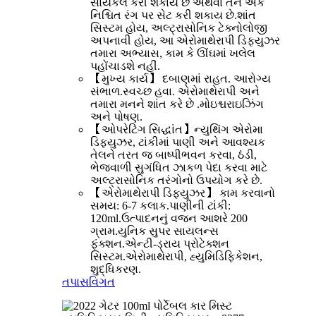
સાયકલ કરી શકાય છે અથવા તેને એક
નિશ્ચિત રંગ પર સેટ કરી શકાય છે.શાંત
સિસ્ટમ હોય, અલ્ટ્રાસોનિક ટેક્નોલોજી
અપનાવી હોય, આ એરોમાથેરાપી ડિફ્યુઝર
તમારા અભ્યાસ, કામ કે ઊંઘમાં ખલેલ
પહોંચાડશે નહીં.
【મુખ્ય કાર્ય】 દબાણમાં રાહત. આરોગ્ય
સંભાળ.સ્વચ્છ હવા. એરોમાથેરાપી અને
તમારા મનને શાંત કરે છે .મોઇશ્ચરાઇઝિંગ
અને પોષણ.
【ઓપરેટિંગ સિદ્ધાંત】ન્યુથિંગ એરોમા
ડિફ્યુઝર, ટાંકીમાં પાણી અને આવશ્યક
તેલને તરત જ બાષ્પીભવન કરવા, ઠંડી,
ભેજવાળી સુગંધિત ઝાકળ પેદા કરવા માટે
અલ્ટ્રાસોનિક તરંગોનો ઉપયોગ કરે છે.
【એરોમાથેરાપી ડિફ્યુઝર】 કામ કરવાનો
સમય: 6-7 કલાક.પાણીની ટાંકી:
120ml.ઉત્પાદનનું વજન આશરે 200
ગ્રામ.યુનિક સુપર સાયલન્સ
ફંક્શન.એન્ટી-ડ્રાય પ્રોટેક્શન
સિસ્ટમ.એરોમાથેરાપી, હ્યુમિડિફિકેશન,
શુદ્ધિકરણ.
તપાસ
વિગત