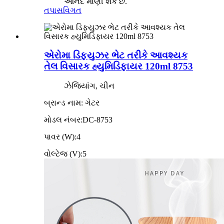
આનંદ માણી શકે છે.
તપાસ
વિગત
એરોમા ડિફ્યુઝર ભેટ તરીકે આવશ્યક
તેલ વિસારક હ્યુમિડિફાયર 120ml 8753
ઝેજિયાંગ, ચીન
બ્રાન્ડ નામ: ગેટર
મોડલ નંબર:DC-8753
પાવર (W):4
વોલ્ટેજ (V):5