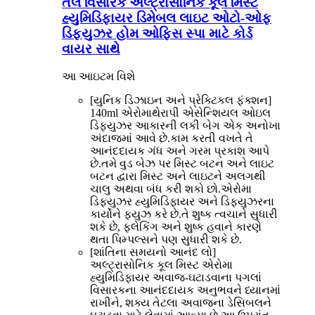
તેલ વિસારક અલ્ટ્રાસોનિક કૂલ મિસ્ટ
હ્યુમિડિફાયર ડિમેબલ લાઇટ ઓટો-ઓફ
ડિફ્યુઝર હોમ ઓફિસ સ્પા માટે કોર્ડ
વાયર સાથે
આ આઇટમ વિશે
[યુનિક ડિઝાઇન અને પ્રેક્ટિકલ ફંક્શન]
140ml એરોમાથેરાપી એસેન્શિયલ ઓઇલ
ડિફ્યુઝર આકારની લકી બેગ એક અનોખા
અંદાજમાં આવે છે.કામ કરતી વખતે તે
આનંદદાયક ગંધ અને ગરમ પ્રકાશ આપે
છે.તમે વુડ બેઝ પર મિસ્ટ બટન અને લાઇટ
બટન દ્વારા મિસ્ટ અને લાઇટને અલગથી
ચાલુ અથવા બંધ કરી શકો છો.એરોમા
ડિફ્યુઝર હ્યુમિડિફાયર અને ડિફ્યુઝરના
કાર્યોને ફ્યુઝ કરે છે.તે શુષ્ક ત્વચાને સુધારી
શકે છે, ફ્લેકિંગ અને શુષ્ક હવાને કારણે
થતા પિમ્પલ્સને પણ સુધારી શકે છે.
[શાંતિના સમયનો આનંદ લો]
અલ્ટ્રાસોનિક કૂલ મિસ્ટ એરોમા
હ્યુમિડિફાયર અવાજ-ઘટાડવાના પગલાં
વિસારકના આનંદદાયક અનુભવને ધ્યાનમાં
રાખીને, શક્ય તેટલા અવાજના ડેસિબલને