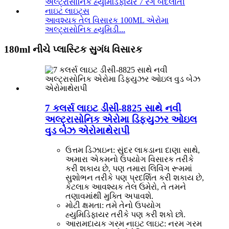
આવશ્યક તેલ વિસારક 100ML એરોમા
અલ્ટ્રાસોનિક હ્યુમિડી...
180ml નીચે પ્લાસ્ટિક સુગંધ વિસારક
7 કલર્સ લાઇટ ડીસી-8825 સાથે નવી
અલ્ટ્રાસોનિક એરોમા ડિફ્યુઝર ઓઇલ
વુડ બેઝ એરોમાથેરાપી
ઉત્તમ ડિઝાઇન: સુંદર લાકડાના દાણા સાથે,
અમારા એકમનો ઉપયોગ વિસારક તરીકે
કરી શકાય છે, પણ તમારા લિવિંગ રૂમમાં
સુશોભન તરીકે પણ પ્રદર્શિત કરી શકાય છે,
કેટલાક આવશ્યક તેલ ઉમેરો, તે તમને
તણાવમાંથી મુક્તિ અપાવશે.
મોટી ક્ષમતા: તમે તેનો ઉપયોગ
હ્યુમિડિફાયર તરીકે પણ કરી શકો છો.
આરામદાયક ગરમ નાઇટ લાઇટ: નરમ ગરમ