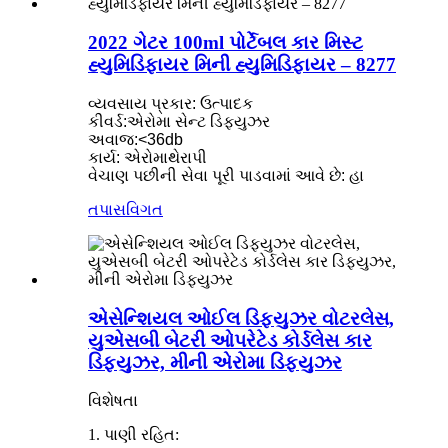
2022 ગેટર 100ml પોર્ટેબલ કાર મિસ્ટ
હ્યુમિડિફાયર મિની હ્યુમિડિફાયર – 8277
વ્યવસાય પ્રકાર: ઉત્પાદક
કીવર્ડ:એરોમા સેન્ટ ડિફ્યુઝર
અવાજ:<36db
કાર્ય: એરોમાથેરાપી
વેચાણ પછીની સેવા પૂરી પાડવામાં આવે છે: હા
તપાસ
વિગત
એસેન્શિયલ ઓઈલ ડિફ્યુઝર વોટરલેસ,
યુએસબી બેટરી ઓપરેટેડ કોર્ડલેસ કાર
ડિફ્યુઝર, મીની એરોમા ડિફ્યુઝર
વિશેષતા
1. પાણી રહિત: