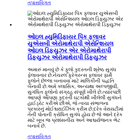
તપાસ
વિગત
ઓઇલ હ્યુમિડિફાયર પિંક ફ્લાવર
યુએસબી એરોમાથેરાપી એસેન્શિયલ
ઓઇલ ડિફ્યુઝર એર એરોમાથેરાપી
ડિફ્યુઝર એરોમાથેરાપી ડિફ્યુઝર
અમારું માનવું છે કે ફૂલો કુદરતની શ્રેષ્ઠ સુગંધ
ફેલાવનાર છે.નેચરલ ફ્રેગરન્સ ફ્લાવર ફાર્મે
ફૂલોને છેલ્લા બનાવવા માટે માલિકીની પદ્ધતિ
બનાવી છે.અમે ક્લાસિક, અન્યથા અલ્પજીવી,
સુગંધિત ફૂલોનો સંગ્રહ સંપૂર્ણ ખીલે છે.ત્યારપછી
આપણે આપણા કુદરતી ઘટકોથી ખીલેલી સુગંધને
હાઈડ્રેટ કરીએ છીએ, જે ત્વચા સંભાળના
પ્રકારનું મોઈશ્ચરાઈઝિંગ ક્રીમ છે.દરેક વેરાયટીમાં
તેની પોતાની ક્રોધિત સુગંધ હોય છે જે આને દરેક
માટે ખૂબ જ પ્રશંસનીય અને આશ્ચર્યજનક ભેટ
બનાવે છે.
તપાસ
વિગત