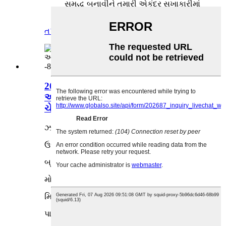
સમૃદ્ધ બનાવીને તમારી એકંદર સુખાકારીમાં
સુધારો કરવા માટે ફાયદાકારક જીવનશૈલી
ઉત્પાદનો બનાવવાનો છે!
તપાસ
વિગત
2022 એવરલાસ્ટિંગ ફ્લાવર એસેન્શિયલ
ઓઇલ એરોમા હ્યુમિડિફાયર 7 કલર
ચેન્જિંગ -8805
ઝડપી વિગતો
ઉદભવ ની જગ્યા:
ઝેજિયાંગ, ચીન
બ્રાન્ડ નામ:
મેળવનાર
મોડલ નંબર:
ડીસી-8805
મિસ્ટ આઉટપુટ (ગેલન/દિવસ):
30
પાવર (W):
5