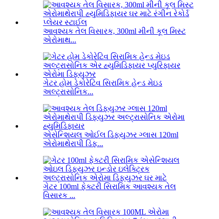
આવશ્યક તેલ વિસારક, 300ml મીની કૂલ મિસ્ટ
એરોમાથ...
ગેટર હોમ ડેકોરેટિવ સિરામિક હેન્ડ મેઇડ
અલ્ટ્રાસોનિક...
એસેન્શિયલ ઓઈલ ડિફ્યુઝર ગ્લાસ 120ml
એરોમાથેરાપી ડિફ...
ગેટર 100ml ફેક્ટરી સિરામિક આવશ્યક તેલ
વિસારક ...