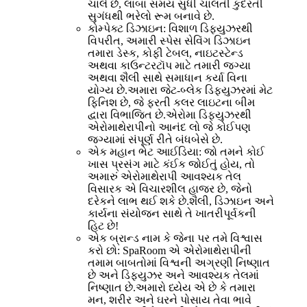
ચાલે છે, લાંબા સમય સુધી ચાલતી કુદરતી
સુગંધથી ભરેલો રૂમ બનાવે છે.
કોમ્પેક્ટ ડિઝાઇન: વિશાળ ડિફ્યુઝરથી
વિપરીત, અમારી સ્પેસ સેવિંગ ડિઝાઇન
તમારા ડેસ્ક, કોફી ટેબલ, નાઇટસ્ટેન્ડ
અથવા કાઉન્ટરટૉપ માટે તમારી જગ્યા
અથવા શૈલી સાથે સમાધાન કર્યા વિના
યોગ્ય છે.અમારા જેટ-બ્લેક ડિફ્યુઝરમાં મેટ
ફિનિશ છે, જે ફરતી કલર લાઇટના બીમ
દ્વારા વિભાજિત છે.એરોમા ડિફ્યુઝરથી
એરોમાથેરાપીનો આનંદ લો જે કોઈપણ
જગ્યામાં સંપૂર્ણ રીતે બંધબેસે છે.
એક મહાન ભેટ આઈડિયા: જો તમને કોઈ
ખાસ પ્રસંગ માટે કંઈક જોઈતું હોય, તો
અમારું એરોમાથેરાપી આવશ્યક તેલ
વિસારક એ વિચારશીલ હાજર છે, જેનો
દરેકને લાભ થઈ શકે છે.શૈલી, ડિઝાઇન અને
કાર્યના સંયોજન સાથે તે ખાતરીપૂર્વકની
હિટ છે!
એક બ્રાન્ડ નામ કે જેના પર તમે વિશ્વાસ
કરો છો: SpaRoom એ એરોમાથેરાપીની
તમામ બાબતોમાં વિશ્વની અગ્રણી નિષ્ણાત
છે અને ડિફ્યુઝર અને આવશ્યક તેલમાં
નિષ્ણાત છે.અમારો ધ્યેય એ છે કે તમારા
મન, શરીર અને ઘરને પોસાય તેવા ભાવે