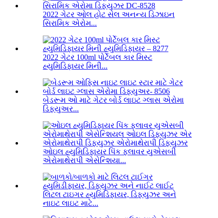
2022 ગેટર ઓલ હોટ સેલ અનન્ય ડિઝાઇન
સિરામિક એરોમ...
2022 ગેટર 100ml પોર્ટેબલ કાર મિસ્ટ
હ્યુમિડિફાયર મિની...
બેડરૂમ ઓ માટે ગેટર બોર્ડ લાઇટ ગ્લાસ એરોમા
ડિફ્યુઅર...
ઓઇલ હ્યુમિડિફાયર પિંક ફ્લાવર યુએસબી
એરોમાથેરાપી એસેન્શિયા...
લિટલ ટાઇગર હ્યુમિડિફાયર, ડિફ્યુઝર અને
નાઇટ લાઇટ માટે...