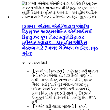
120ML એરોમા એસેન્શિયલ ઓઈલ
ડિફ્યુઝર અલ્ટ્રાસોનિક એરોમાથેરાપી
ડિફ્યુઝર કૂલ મિસ્ટ હ્યુમિડિફાયર
વ્હીસ્પર ક્વાયટ – કાર હોમ ઑફિસ
બેડરૂમ માટે 7 કલર ચેન્જિંગ લાઈટ્સ (વુડ
ગ્રેન)
આ આઇટમ વિશે
【અનોખી ડિઝાઇન】 7 ફેરફાર કરી શકાય
તેવી રંગીન એલઇડી, 120 મિલી પાણીની
ટાંકી, મિસ્ટ મેકર, સરળ કામગીરી, ફાઇન
મિસ્ટ. સફેદ/ડાર્ક વુડ ગ્રેઇન/લાઇટ વુડ
ગ્રેઇન સાથે 3 રંગ પસંદ કરી શકાય છે,
સુગંધ વિસારક કુદરતી સાથે પર્યાવરણને
અનુકૂળ પીપી સામગ્રીથી બનેલું છે. , BPA
ફ્રી.
【7 એલઇડી લાઇટ બદલવી】 રંગને