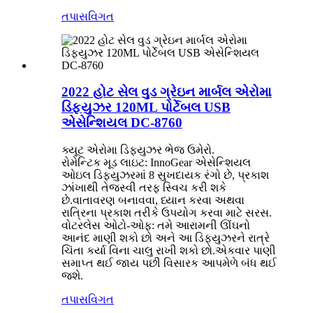
તપાસ
વિગત
2022 હોટ સેલ વુડ ગ્રેઇન માર્બલ એરોમા
ડિફ્યુઝર 120ML પોર્ટેબલ USB
એસેન્શિયલ DC-8760
ક્યૂટ એરોમા ડિફ્યુઝર ભેજ ઉમેરો.
રોમેન્ટિક મૂડ લાઇટ: InnoGear એસેન્શિયલ
ઓઇલ ડિફ્યુઝરમાં 8 સુખદાયક રંગો છે, પ્રકાશ
ઝાંખાથી તેજસ્વી તરફ સ્વિચ કરી શકે
છે.વાતાવરણ બનાવવા, ધ્યાન કરવા અથવા
રાત્રિના પ્રકાશ તરીકે ઉપયોગ કરવા માટે સરસ.
વોટરલેસ ઓટો-ઓફ: તમે આરામની ઊંઘનો
આનંદ માણી શકો છો અને આ ડિફ્યુઝરને રાત્રે
ચિંતા કર્યા વિના ચાલુ રાખી શકો છો.એકવાર પાણી
સમાપ્ત થઈ જાય પછી વિસારક આપમેળે બંધ થઈ
જશે.
તપાસ
વિગત