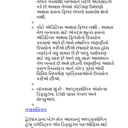
તેલને ગરમીથી બાળવાને બદલે એટોમાઇઝ
કરે છે.અમારા તેલમાં કોઈપણ ઉમેરણો
અથવા સસ્તા ફિલર તેલનો સમાવેશ થતો
નથી.
કોઈ એડિટિવ્સ અથવા ફિલર નથી - અમારા
તેલ બનાવવા માટે એકદમ શૂન્ય સસ્તા
એડિટિવ્સ અથવા ફિલર્સનો ઉપયોગ
કરવામાં આવે છે.અમે સ્થાનિક લણણીનો
ઉપયોગ કરીએ છીએ (જ્યારે શક્ય હોય
ત્યારે).તે વધુ સમય લે છે પરંતુ પર્યાવરણ
માટે વધુ સારું છે અને વધુ સારું આવશ્યક
તેલ બનાવે છે.અમે છોડની લણણીના આધારે
વરાળ નિસ્યંદન અને કોલ્ડ પ્રેસ જેવી
વિવિધ નિષ્કર્ષણ પ્રક્રિયાઓનો ઉપયોગ
કરીએ છીએ.
બૉક્સમાં શું છે - અલ્ટ્રાસોનિક એસેન્સ
ડિફ્યુઝર, USB પાવર કેબલ અને
મેન્યુઅલ.
તપાસ
વિગત