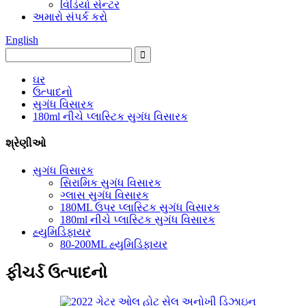
વિડિયો સેન્ટર
અમારો સંપર્ક કરો
English
ઘર
ઉત્પાદનો
સુગંધ વિસારક
180ml નીચે પ્લાસ્ટિક સુગંધ વિસારક
શ્રેણીઓ
સુગંધ વિસારક
સિરામિક સુગંધ વિસારક
ગ્લાસ સુગંધ વિસારક
180ML ઉપર પ્લાસ્ટિક સુગંધ વિસારક
180ml નીચે પ્લાસ્ટિક સુગંધ વિસારક
હ્યુમિડિફાયર
80-200ML હ્યુમિડિફાયર
ફીચર્ડ ઉત્પાદનો