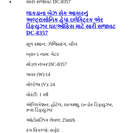
લાકડાના બેઝ સેક આકારનું
અલ્ટ્રાસોનિક હેપા ઇલેક્ટ્રિક એર
ડિફ્યુઝર ઘર/ઓફિસ માટે સારી સજાવટ
DC-8357
મૂળ સ્થાન: ઝેજિયાંગ, ચીન
બ્રાન્ડ નામ: ગેટર
મોડલ નંબર:DC-8357
પાવર (W):14
વોલ્ટેજ (V): 24
વોરંટી: 1 વર્ષ
એપ્લિકેશન: હોટેલ, ઘરગથ્થુ, ઇન્ડોર ડિફ્યુઝર,
રૂમ ડિફ્યુઝર
ઓટોમઝિંગ લેવલ: 25ml/h
રંગ વિકલ્પો: સફેદ