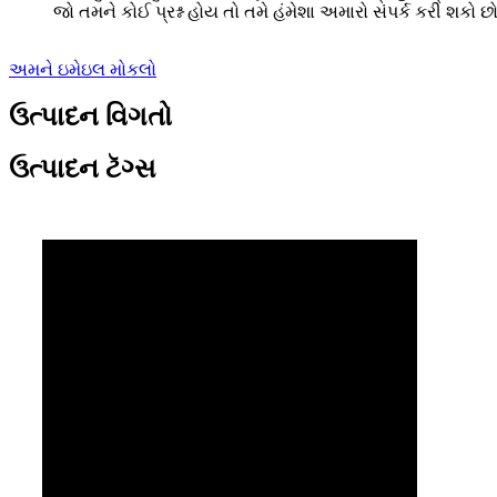
જો તમને કોઈ પ્રશ્ન હોય તો તમે હંમેશા અમારો સંપર્ક કરી શકો છો
અમને ઇમેઇલ મોકલો
ઉત્પાદન વિગતો
ઉત્પાદન ટૅગ્સ