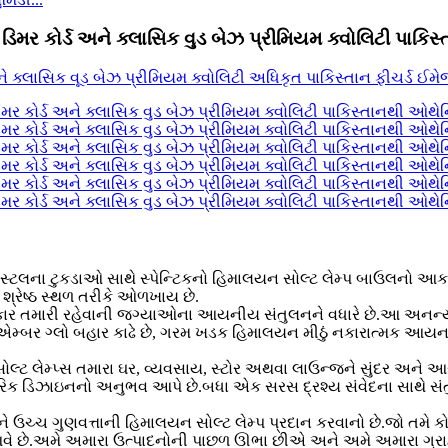
ડિમર કોર્ડ અને ક્લાસિક વુડ બેઝ પ્રીમિયમ ક્વોલિટી પાકિ
િસ્ટલના ટુકડાઓ સાથે સ્પેન્ટિકનો હિમાલયન સોલ્ટ લેમ્પ બાઉલનો આકાર
શ્રેષ્ઠ સ્થળ તરીકે ઓળખાય છે.
ર તમારી રહેવાની જગ્યાઓના આયનીય સંતુલનને વધારે છે.આ અનન્ય મીઠ
મ એમ્બર ગ્લો બહાર કાઢે છે, ગરમ ખડક હિમાલયન મીઠું નકારાત્મક આય
 લેમ્પ્સ તમારા ઘર, વ્યવસાય, સ્ટોર અથવા લાઉન્જને સુંદર અને આરામ
િક ડિઝાઇનનો અનુભવ આપે છે.બધા એક સરસ દ્રશ્ય સંવેદના સાથે સંતુલિત
તમને ઉચ્ચ ગુણવત્તાની હિમાલયન સોલ્ટ લેમ્પ પ્રદાન કરવાનો છે.જો તમે ક
આવે છે.અમે અમારા ઉત્પાદનોની પાછળ ઊભા છીએ અને અમે અમારા ગ્રાહ