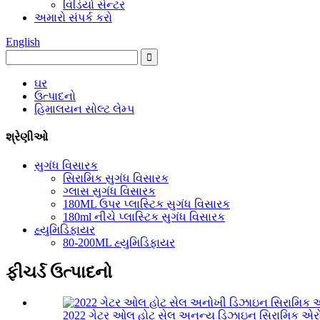
વિડિયો સેન્ટર
અમારો સંપર્ક કરો
English
ઘર
ઉત્પાદનો
હિમાલયન સોલ્ટ લેમ્પ
શ્રેણીઓ
સુગંધ વિસારક
સિરામિક સુગંધ વિસારક
ગ્લાસ સુગંધ વિસારક
180ML ઉપર પ્લાસ્ટિક સુગંધ વિસારક
180ml નીચે પ્લાસ્ટિક સુગંધ વિસારક
હ્યુમિડિફાયર
80-200ML હ્યુમિડિફાયર
ફીચર્ડ ઉત્પાદનો
2022 ગેટર ઓલ હોટ સેલ અનન્ય ડિઝાઇન સિરામિક એરો