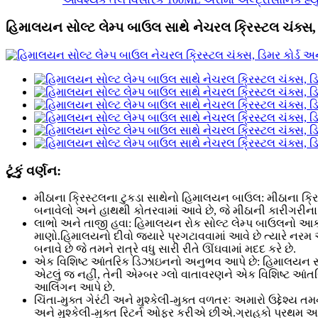
હિમાલયન સોલ્ટ લેમ્પ બાઉલ સાથે નેચરલ ક્રિસ્ટલ ચંક્સ, 
ટૂંકું વર્ણન:
મીઠાના ક્રિસ્ટલના ટુકડા સાથેનો હિમાલયન બાઉલ: મીઠાના ક્ર
બનાવેલો અને હાથથી કોતરવામાં આવે છે, જે મીઠાની કારીગરીના 
લાભો અને તાજી હવા: હિમાલયન રોક સોલ્ટ લેમ્પ બાઉલનો આકા
માણો.હિમાલયનો દીવો જ્યારે પ્રગટાવવામાં આવે છે ત્યારે નર
બનાવે છે જે તમને રાત્રે વધુ સારી રીતે ઊંઘવામાં મદદ કરે છે.
એક વિશિષ્ટ આંતરિક ડિઝાઇનનો અનુભવ આપે છે: હિમાલયન સોલ્ટ
એટલું જ નહીં, તેની એમ્બર ગ્લો વાતાવરણને એક વિશિષ્ટ આંતર
આલિંગન આપે છે.
ચિંતા-મુક્ત ગેરંટી અને મુશ્કેલી-મુક્ત વળતરઃ અમારો ઉદ્દેશ્ય 
અને મુશ્કેલી-મુક્ત રિટર્ન ઓફર કરીએ છીએ.ગ્રાહકો પ્રથમ 