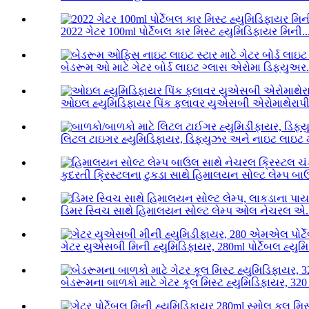
2022 ગેટર 100ml પોર્ટેબલ કાર મિસ્ટ હ્યુમિડિફાયર મિની..
બેડરૂમ ઓ માટે ગેટર બોર્ડ લાઇટ ગ્લાસ એરોમા ડિફ્યુઅર.
ઓઇલ હ્યુમિડિફાયર પિંક ફ્લાવર યુએસબી એરોમાથેરાપી 
લિટલ ટાઇગર હ્યુમિડિફાયર, ડિફ્યુઝર અને નાઇટ લાઇટ મા
કુદરતી ક્રિસ્ટલના ટુકડા સાથે હિમાલયન સોલ્ટ લેમ્પ બા
ડિમર સ્વિચ સાથે હિમાલયન સોલ્ટ લેમ્પ ઓલ નેચરલ એ..
ગેટર યુએસબી મિની હ્યુમિડિફાયર, 280ml પોર્ટેબલ હ્યુમિ
બેડરૂમના બાળકો માટે ગેટર કૂલ મિસ્ટ હ્યુમિડિફાયર, 320 