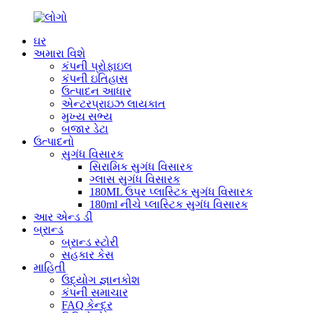
ઘર
અમારા વિશે
કંપની પ્રોફાઇલ
કંપની ઇતિહાસ
ઉત્પાદન આધાર
એન્ટરપ્રાઇઝ લાયકાત
મુખ્ય સભ્ય
બજાર ડેટા
ઉત્પાદનો
સુગંધ વિસારક
સિરામિક સુગંધ વિસારક
ગ્લાસ સુગંધ વિસારક
180ML ઉપર પ્લાસ્ટિક સુગંધ વિસારક
180ml નીચે પ્લાસ્ટિક સુગંધ વિસારક
આર એન્ડ ડી
બ્રાન્ડ
બ્રાન્ડ સ્ટોરી
સહકાર કેસ
માહિતી
ઉદ્યોગ જ્ઞાનકોશ
કંપની સમાચાર
FAQ કેન્દ્ર