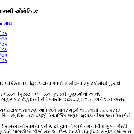
સ્તાનથી ઓથેન્ટિક
 પાકિસ્તાનમાં હિમાલયના પર્વતોના મીઠાના સ્ફટિકોમાંથી હાથથી
ાના ક્રિસ્ટલ લેમ્પ્સના કુદરતી ગુણધર્મોનો આનંદ
ન બહાર કાઢે છે.કુદરતી રીતે આયોનાઇઝ્ડ હવા શાંત અને શાંત અસર
દાયક વાતાવરણ આપે છે.તે માત્ર મૂડને વધારવામાં મદદ કરે છે
 છે, બિન-તણાવપૂર્ણ, રિચાર્જિંગ ક્ષણમાં મુલાકાતીઓ અને મિત્રોને
ોઈ સમસ્યાનો સામનો કરી રહ્યાં હોવ તો અમે તમને ચિંતા-મુક્ત ગેરંટી
કોને સાંભળીએ છીએ.તમે આ ઉત્પાદનથી સંપૂર્ણપણે સંતુષ્ટ હશો અને