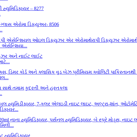
.
..
એસેન્શિયા...
ટે...
ઉલ...
.
ડિફાયર...
મિલી...