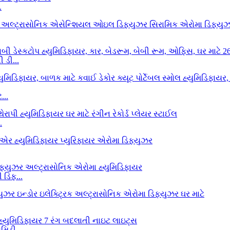
.
 ડી...
...
.
ડિફ...
િડી...