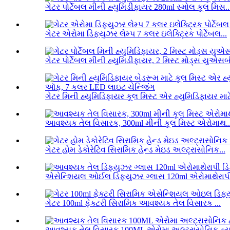
ગેટર પોર્ટેબલ મીની હ્યુમિડીફાયર 280ml સ્મોલ કૂલ મિસ..
ગેટર એરોમા ડિફ્યુઝર લેમ્પ 7 કલર ઇલેક્ટ્રિક પોર્ટેબલ...
ગેટર પોર્ટેબલ મીની હ્યુમિડીફાયર, 2 મિસ્ટ મોડ્સ યુએસબી
ગેટર મિની હ્યુમિડિફાયર કૂલ મિસ્ટ એર હ્યુમિડિફાયર માટે
આવશ્યક તેલ વિસારક, 300ml મીની કૂલ મિસ્ટ એરોમાથ..
ગેટર હોમ ડેકોરેટિવ સિરામિક હેન્ડ મેઇડ અલ્ટ્રાસોનિક...
એસેન્શિયલ ઓઈલ ડિફ્યુઝર ગ્લાસ 120ml એરોમાથેરાપી 
ગેટર 100ml ફેક્ટરી સિરામિક આવશ્યક તેલ વિસારક ...
આવશ્યક તેલ વિસારક 100ML એરોમા અલ્ટ્રાસોનિક હ્યુમ