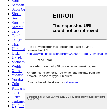
Somali
Samoan
Scots Gaelic
Shona
Sindhi
Sundanese
Swahili
Tajik
Tamil
Telugu
Thai
Ukrainian
Urdu
Uzbek
Vietnamese
Welsh
Xhosa
Yiddish
Yoruba
Zulu
Kinyarwanda
Tatar
Oriya
Turkmen
Uyghur