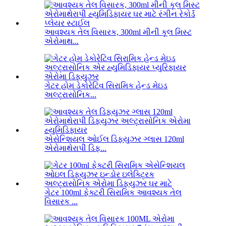
આવશ્યક તેલ વિસારક, 300ml મીની કૂલ મિસ્ટ
એરોમાથ...
ગેટર હોમ ડેકોરેટિવ સિરામિક હેન્ડ મેઇડ
અલ્ટ્રાસોનિક...
એસેન્શિયલ ઓઈલ ડિફ્યુઝર ગ્લાસ 120ml
એરોમાથેરાપી ડિફ...
ગેટર 100ml ફેક્ટરી સિરામિક આવશ્યક તેલ
વિસારક ...