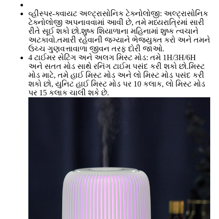
વ્હીસ્પર-ક્વાયટ અલ્ટ્રાસોનિક ટેક્નોલોજી: અલ્ટ્રાસોનિક
ટેક્નોલોજી અપનાવવામાં આવી છે, તમે મધ્યરાત્રિમાં સારી
રીતે સૂઈ શકો છો.શુષ્ક શિયાળાના મહિનામાં શુષ્ક ત્વચાને
અટકાવો.તમારી રહેવાની જગ્યાને ભેજયુક્ત કરો અને તમને
ઉચ્ચ ગુણવત્તાવાળા જીવન તરફ દોરી જાઓ.
4 ટાઈમર સેટિંગ અને અલગ મિસ્ટ મોડ: તમે 1H/3H/6H
અને સતત મોડ સાથે રનિંગ ટાઈમ પસંદ કરી શકો છો.મિસ્ટ
મોડ માટે, તમે હાઈ મિસ્ટ મોડ અને લો મિસ્ટ મોડ પસંદ કરી
શકો છો, યુનિટ હાઈ મિસ્ટ મોડ પર 10 કલાક, લો મિસ્ટ મોડ
પર 15 કલાક ચાલી શકે છે.