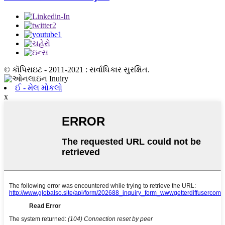
© કૉપિરાઇટ - 2011-2021 : સર્વાધિકાર સુરક્ષિત.
ઈ - મેલ મોકલો
x