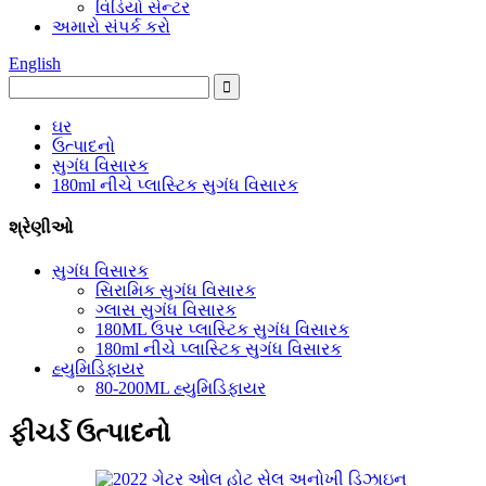
વિડિયો સેન્ટર
અમારો સંપર્ક કરો
English
ઘર
ઉત્પાદનો
સુગંધ વિસારક
180ml નીચે પ્લાસ્ટિક સુગંધ વિસારક
શ્રેણીઓ
સુગંધ વિસારક
સિરામિક સુગંધ વિસારક
ગ્લાસ સુગંધ વિસારક
180ML ઉપર પ્લાસ્ટિક સુગંધ વિસારક
180ml નીચે પ્લાસ્ટિક સુગંધ વિસારક
હ્યુમિડિફાયર
80-200ML હ્યુમિડિફાયર
ફીચર્ડ ઉત્પાદનો