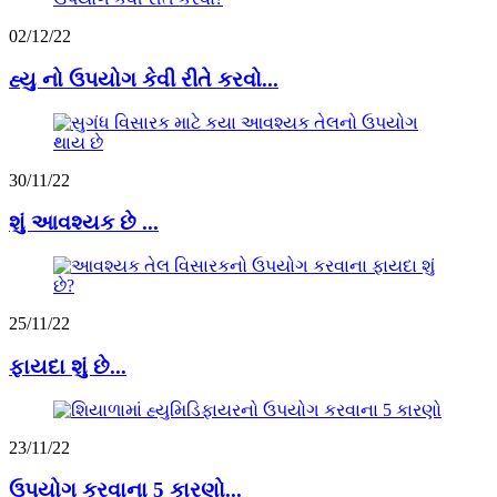
02/12/22
હ્યુ નો ઉપયોગ કેવી રીતે કરવો...
30/11/22
શું આવશ્યક છે ...
25/11/22
ફાયદા શું છે...
23/11/22
ઉપયોગ કરવાના 5 કારણો...