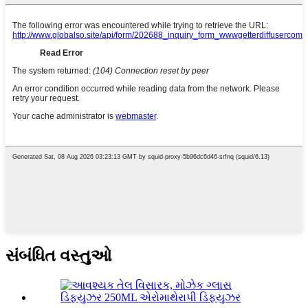
સંબંધિત વસ્તુઓ