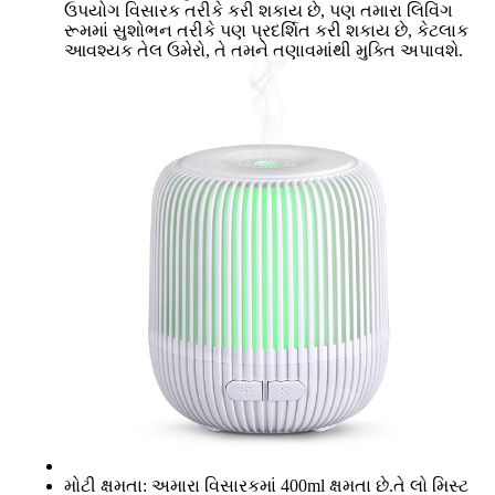
ઉપયોગ વિસારક તરીકે કરી શકાય છે, પણ તમારા લિવિંગ
રૂમમાં સુશોભન તરીકે પણ પ્રદર્શિત કરી શકાય છે, કેટલાક
આવશ્યક તેલ ઉમેરો, તે તમને તણાવમાંથી મુક્તિ અપાવશે.
મોટી ક્ષમતા: અમારા વિસારકમાં 400ml ક્ષમતા છે.તે લો મિસ્ટ