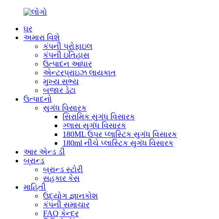
ઘર
અમારા વિશે
કંપની પ્રોફાઇલ
કંપની ઇતિહાસ
ઉત્પાદન આધાર
એન્ટરપ્રાઇઝ લાયકાત
મુખ્ય સભ્ય
બજાર ડેટા
ઉત્પાદનો
સુગંધ વિસારક
સિરામિક સુગંધ વિસારક
ગ્લાસ સુગંધ વિસારક
180ML ઉપર પ્લાસ્ટિક સુગંધ વિસારક
180ml નીચે પ્લાસ્ટિક સુગંધ વિસારક
આર એન્ડ ડી
બ્રાન્ડ
બ્રાન્ડ સ્ટોરી
સહકાર કેસ
માહિતી
ઉદ્યોગ જ્ઞાનકોશ
કંપની સમાચાર
FAQ કેન્દ્ર