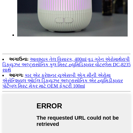
અગાઉના:
આવશ્યક તેલ વિસારક, 400ml વુડ ગ્રેન એરોમાથેરાપી
ડિફ્યુઝર અલ્ટ્રાસોનિક કૂલ મિસ્ટ હ્યુમિડિફાયર વોટરલેસ DC-8235
સાથે
આગળ:
કાર એર ફ્રેશનર યુએસબી એગ મીની એરોમા
એસેન્શિયલ ઓઈલ ડિફ્યુઝર અલ્ટ્રાસોનિક એર હ્યુમિડીફાયર
પોર્ટેબલ મિસ્ટ મેકર માટે OEM ફેક્ટરી 100ml