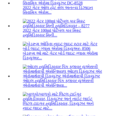
2022 ગેટર ઓલ હોટ સેલ અનન્ય ડિઝાઇન
સિરામિક એરોમ...
2022 ગેટર 100ml પોર્ટેબલ કાર મિસ્ટ
હ્યુમિડિફાયર મિની...
બેડરૂમ ઓ માટે ગેટર બોર્ડ લાઇટ ગ્લાસ એરોમા
ડિફ્યુઅર...
ઓઇલ હ્યુમિડિફાયર પિંક ફ્લાવર યુએસબી
એરોમાથેરાપી એસેન્શિયા...
લિટલ ટાઇગર હ્યુમિડિફાયર, ડિફ્યુઝર અને
નાઇટ લાઇટ માટે...