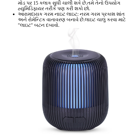
મોડ પર 15 કલાક સુધી ચાલી શકે છે.તમે તેનો ઉપયોગ
હ્યુમિડિફાયર તરીકે પણ કરી શકો છો.
આરામદાયક ગરમ નાઇટ લાઇટ: નરમ ગરમ પ્રકાશ શાંત
અને રોમેન્ટિક વાતાવરણ બનાવે છે.લાઇટ ચાલુ કરવા માટે
"લાઇટ" બટન દબાવો.