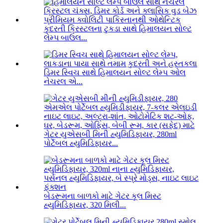
કુદરતી ક્રિસ્ટલના ટુકડા સાથે હિમાલયન સોલ્ટ
લેમ્પ બાઉલ...
ડિમર સ્વિચ સાથે હિમાલયન સોલ્ટ લેમ્પ ઓલ
નેચરલ એ...
ગેટર યુએસબી મિની હ્યુમિડિફાયર, 280ml
પોર્ટેબલ હ્યુમિડિફાયર...
બેડરૂમના બાળકો માટે ગેટર કૂલ મિસ્ટ
હ્યુમિડિફાયર, 320 મિલી...