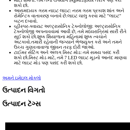
મોટી ક્ષમતા: તમે તેનો ઉપયોગ હ્યુમિડિફાયર તરીકે પણ કરી
શકો છો.
આરામદાયક ગરમ નાઇટ લાઇટ: નરમ ગરમ પ્રકાશ શાંત અને
રોમેન્ટિક વાતાવરણ બનાવે છે.લાઇટ ચાલુ કરવા માટે "લાઇટ"
બટન દબાવો.
વ્હીસ્પર-ક્વાયટ અલ્ટ્રાસોનિક ટેક્નોલોજી: અલ્ટ્રાસોનિક
ટેક્નોલોજી અપનાવવામાં આવી છે, તમે મધ્યરાત્રિમાં સારી રીતે
સૂઈ શકો છો.શુષ્ક શિયાળાના મહિનામાં શુષ્ક ત્વચાને
અટકાવો.તમારી રહેવાની જગ્યાને ભેજયુક્ત કરો અને તમને
ઉચ્ચ ગુણવત્તાવાળા જીવન તરફ દોરી જાઓ.
ટાઈમર સેટિંગ અને અલગ મિસ્ટ મોડ: તમે સમય પસંદ કરી
શકો છો.મિસ્ટ મોડ માટે, તમે 7 LED લાઇટ મૂડનો આનંદ માણવા
માટે લાઇટ મોડ પણ પસંદ કરી શકો છો.
અમને ઇમેઇલ મોકલો
ઉત્પાદન વિગતો
ઉત્પાદન ટૅગ્સ