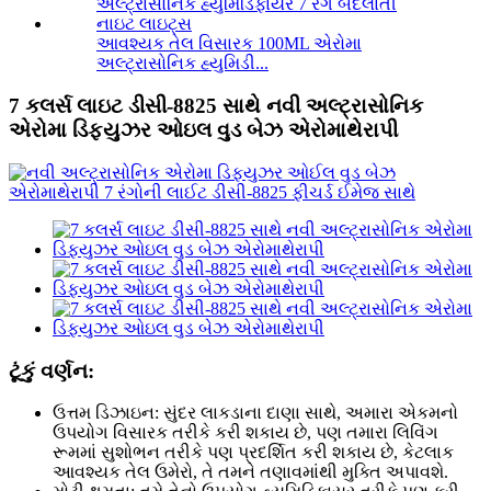
આવશ્યક તેલ વિસારક 100ML એરોમા
અલ્ટ્રાસોનિક હ્યુમિડી...
7 કલર્સ લાઇટ ડીસી-8825 સાથે નવી અલ્ટ્રાસોનિક
એરોમા ડિફ્યુઝર ઓઇલ વુડ બેઝ એરોમાથેરાપી
ટૂંકું વર્ણન:
ઉત્તમ ડિઝાઇન: સુંદર લાકડાના દાણા સાથે, અમારા એકમનો
ઉપયોગ વિસારક તરીકે કરી શકાય છે, પણ તમારા લિવિંગ
રૂમમાં સુશોભન તરીકે પણ પ્રદર્શિત કરી શકાય છે, કેટલાક
આવશ્યક તેલ ઉમેરો, તે તમને તણાવમાંથી મુક્તિ અપાવશે.