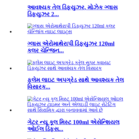
આવશ્યક તેલ ડિફ્યુઝર, મોઝેક ગ્લાસ
ડિફ્યુઝર 2...
ગ્લાસ એરોમાથેરાપી ડિફ્યુઝર 120ml
કલર ચેન્જિન...
ફ્લેમ લાઇટ અપગ્રેડ સાથે આવશ્યક તેલ
વિસારક...
ગેટર ન્યૂ કૂલ મિસ્ટ 100ml એસેન્શિયલ
ઓઈલ ડિફસ...