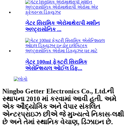
ગેટર સિરામિક એરોમાથેરાપી મશીન
અલ્ટ્રાસોનિક ...
ગેટર 100ml ફેક્ટરી સિરામિક
એસેન્શિયલ ઓઈલ ડિફ...
Ningbo Getter Electronics Co., Ltd.ની
સ્થાપના 2010 માં કરવામાં આવી હતી. અમે
એક ઔદ્યોગિક અને વેપાર સંકલિત
એન્ટરપ્રાઇઝ છીએ જે મુખ્યત્વે નિકાસ-લક્ષી
છે અને તેમાં સ્થાનિક વેચાણ, ડિઝાઇન છે.