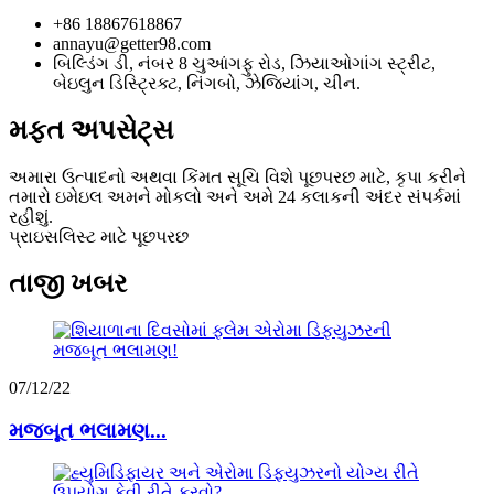
+86 18867618867
annayu@getter98.com
બિલ્ડિંગ ડી, નંબર 8 ચુઆંગફુ રોડ, ઝિયાઓગાંગ સ્ટ્રીટ,
બેઇલુન ડિસ્ટ્રિક્ટ, નિંગબો, ઝેજિયાંગ, ચીન.
મફત અપસેટ્સ
અમારા ઉત્પાદનો અથવા કિંમત સૂચિ વિશે પૂછપરછ માટે, કૃપા કરીને
તમારો ઇમેઇલ અમને મોકલો અને અમે 24 કલાકની અંદર સંપર્કમાં
રહીશું.
પ્રાઇસલિસ્ટ માટે પૂછપરછ
તાજી ખબર
07/12/22
મજબૂત ભલામણ...