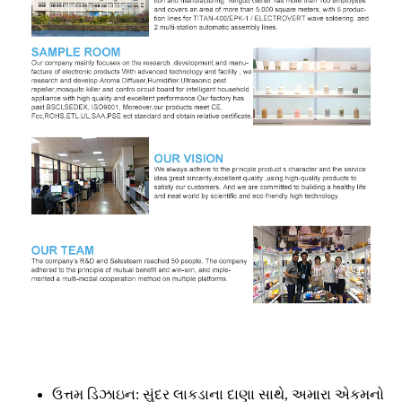
ઉત્તમ ડિઝાઇન: સુંદર લાકડાના દાણા સાથે, અમારા એકમનો